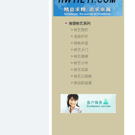
海望铁艺系列
>
铁艺围栏
>
道路护栏
>
铸铁井盖
>
铁艺大门
>
铁艺楼梯
>
铁艺小件
>
铁艺花架
>
铁艺公园椅
>
推拉防盗窗