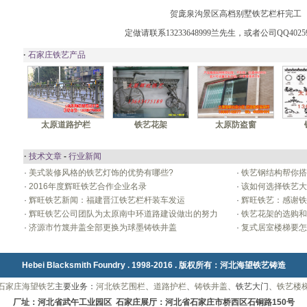
贺庞泉沟景区高档别墅铁艺栏杆完工
定做请联系13233648999兰先生，或者公司QQ4025
·
石家庄铁艺产品
太原道路护栏
铁艺花架
太原防盗窗
·
技术文章
-
行业新闻
·
美式装修风格的铁艺灯饰的优势有哪些?
·
铁艺钢结构帮你搭
·
2016年度辉旺铁艺合作企业名录
·
该如何选择铁艺大
·
辉旺铁艺新闻：福建晋江铁艺栏杆装车发运
·
辉旺铁艺：感谢铁
·
辉旺铁艺公司团队为太原南中环道路建设做出的努力
·
铁艺花架的选购和
·
济源市竹篾井盖全部更换为球墨铸铁井盖
·
复式居室楼梯要怎
Hebei Blacksmith Foundry . 1998-2016 . 版权所有：
河北海望铁艺铸造
石家庄海望铁艺
主要业务：
河北铁艺围栏
、
道路护栏
、
铸铁井盖
、铁艺大门、
铁艺楼
厂址：河北省武午工业园区 石家庄展厅：河北省石家庄市桥西区石铜路150号