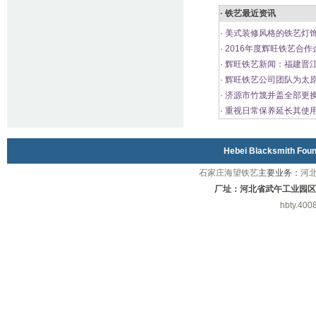
· 铁艺最近资讯
·
美式装修风格的铁艺灯饰
·
2016年度辉旺铁艺合作
·
辉旺铁艺新闻：福建晋
·
辉旺铁艺公司团队为太
·
济源市竹篾井盖全部更
·
重视日常保养延长其使
Hebei Blacksmith Fo
石家庄海望铁艺
主要业务：
河
厂址：河北省武午工业园区
hbty.400