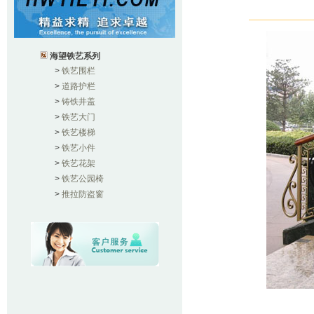
海望铁艺系列
>
铁艺围栏
>
道路护栏
>
铸铁井盖
>
铁艺大门
>
铁艺楼梯
>
铁艺小件
>
铁艺花架
>
铁艺公园椅
>
推拉防盗窗