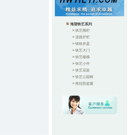
海望铁艺系列
>
铁艺围栏
>
道路护栏
>
铸铁井盖
>
铁艺大门
>
铁艺楼梯
>
铁艺小件
>
铁艺花架
>
铁艺公园椅
>
推拉防盗窗