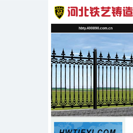
hbty.400890.com.cn