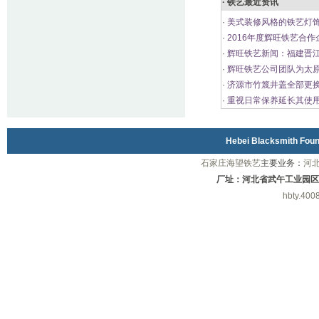
· 铁艺最近资讯
·
美式装修风格的铁艺灯饰
·
2016年度辉旺铁艺合作
·
辉旺铁艺新闻：福建晋
·
辉旺铁艺公司团队为太
·
济源市竹篾井盖全部更
·
重视日常保养延长其使
Hebei Blacksmith Fo
石家庄海望铁艺
主要业务：
河
厂址：河北省武午工业园区
hbty.400