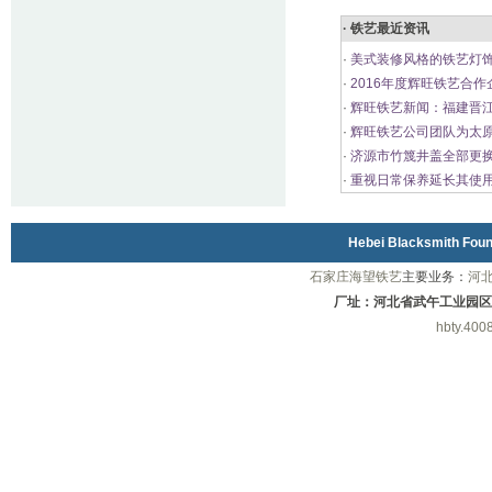
· 铁艺最近资讯
·
美式装修风格的铁艺灯饰
·
2016年度辉旺铁艺合作
·
辉旺铁艺新闻：福建晋
·
辉旺铁艺公司团队为太
·
济源市竹篾井盖全部更
·
重视日常保养延长其使
Hebei Blacksmith Fo
石家庄海望铁艺
主要业务：
河
厂址：河北省武午工业园区
hbty.400