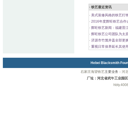
· 铁艺最近资讯
·
美式装修风格的铁艺灯饰
·
2016年度辉旺铁艺合作
·
辉旺铁艺新闻：福建晋
·
辉旺铁艺公司团队为太
·
济源市竹篾井盖全部更
·
重视日常保养延长其使
Hebei Blacksmith Fo
石家庄海望铁艺
主要业务：
河
厂址：河北省武午工业园区
hbty.400