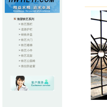
海望铁艺系列
>
铁艺围栏
>
道路护栏
>
铸铁井盖
>
铁艺大门
>
铁艺楼梯
>
铁艺小件
>
铁艺花架
>
铁艺公园椅
>
推拉防盗窗