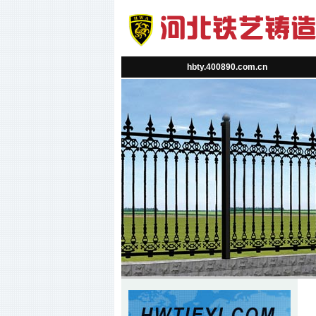
hbty.400890.com.cn