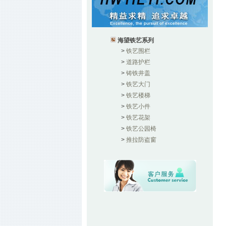
海望铁艺系列
>
铁艺围栏
>
道路护栏
>
铸铁井盖
>
铁艺大门
>
铁艺楼梯
>
铁艺小件
>
铁艺花架
>
铁艺公园椅
>
推拉防盗窗