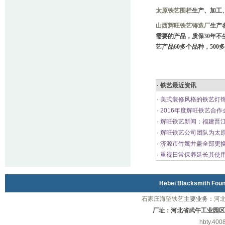
太原铁艺围栏
生产、加工
山西辉旺铁艺铸造厂
生产
需要的产品，质保30年不
艺产品60多个品种，500
· 铁艺最近资讯
·
美式装修风格的铁艺灯饰
·
2016年度辉旺铁艺合作
·
辉旺铁艺新闻：福建晋
·
辉旺铁艺公司团队为太
·
济源市竹篾井盖全部更
·
重视日常保养延长其使
Hebei Blacksmith Fo
石家庄海望铁艺
主要业务：
河
厂址：河北省武午工业园区
hbty.400