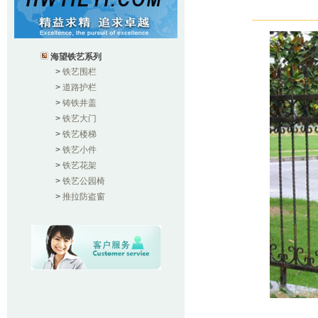
海望铁艺系列
>
铁艺围栏
>
道路护栏
>
铸铁井盖
>
铁艺大门
>
铁艺楼梯
>
铁艺小件
>
铁艺花架
>
铁艺公园椅
>
推拉防盗窗