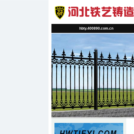
hbty.400890.com.cn