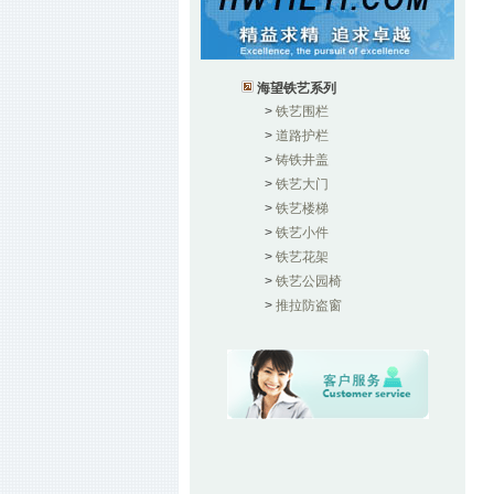
海望铁艺系列
>
铁艺围栏
>
道路护栏
>
铸铁井盖
>
铁艺大门
>
铁艺楼梯
>
铁艺小件
>
铁艺花架
>
铁艺公园椅
>
推拉防盗窗