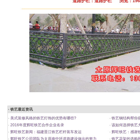
道路护栏：道路护栏 浏览：196
· 铁艺最近资讯
·
美式装修风格的铁艺灯饰的优势有哪些?
·
铁艺钢结构帮你搭
·
2016年度辉旺铁艺合作企业名录
·
该如何选择铁艺
·
辉旺铁艺新闻：福建晋江铁艺栏杆装车发运
·
辉旺铁艺：感谢
·
辉旺铁艺公司团队为太原南中环道路建设做出的努力
·
铁艺花架的选购