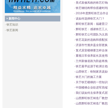
·
美式装修风格的铁艺灯饰
·
铁艺钢结构帮你搭建时尚
·
2016年度辉旺铁艺合作
> 新闻中心
·
该如何选择铁艺大门？
·
辉旺铁艺新闻：福建晋江
·
铁艺知识
·
辉旺铁艺：感谢铁艺工人
·
铁艺新闻
·
辉旺铁艺公司团队为太原
·
铁艺花架的选购和搭配技
·
济源市竹篾井盖全部更换
·
复式居室楼梯要怎样去保
·
重视日常保养延长其使用
·
兰州新修道路为防盗将推
·
铁艺最早起源于欧洲古老
·
山西铁艺：铁制家具该如
·
铁艺大门的施工方案
·
关于铁艺楼梯的一些知识
·
中国楼梯企业欲进军高端
·
我们该如何去保养复式居
·
山西辉旺铁艺铸造厂教您
·
山西辉旺铁艺铸造厂教您