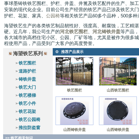
事球墨铸铁铁艺围栏、护栏、井盖、井篦及铁艺配件的生产、加工
安装的现代化企业。目前公司生产经营的铁艺产品已涉及铁艺大门
护栏、花架、家具、
公园椅
等相关铁艺产品60多个品种，500多种
海望铁艺生产的各类铁艺制品韧性好、强度高、耐腐蚀，工艺精湛
硬。近几年，我公司生产的
河北铁艺围栏
、
河北铸铁井盖
等产品，
各大城市的高档住宅小区、公园、厂矿等地，尤其是被作为很多城
程使用产品，产品受到广大客户的高度赞誉。
Θ
推荐产品展示
海望铁艺系列
铁艺围栏
>
道路护栏
>
铸铁井盖
>
铁艺大门
>
铁艺围栏
山西铁艺围栏
铁艺楼梯
>
铁艺小件
>
铁艺花架
>
铁艺公园椅
>
推拉防盗窗
>
山西铸铁井盖
山西铸铁井盖
>> 铁艺相关知识