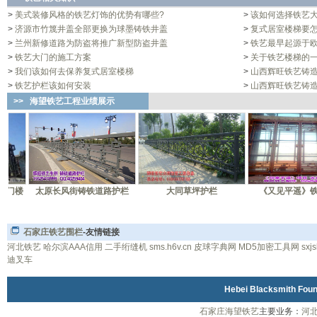
>
美式装修风格的铁艺灯饰的优势有哪些?
>
该如何选择铁艺
>
济源市竹篾井盖全部更换为球墨铸铁井盖
>
复式居室楼梯要
>
兰州新修道路为防盗将推广新型防盗井盖
>
铁艺最早起源于
>
铁艺大门的施工方案
>
关于铁艺楼梯的
>
我们该如何去保养复式居室楼梯
>
山西辉旺铁艺铸
>
铁艺护栏该如何安装
>
山西辉旺铁艺铸
>>
海望铁艺工程业绩展示
门楼
太原长风街铸铁道路护栏
大同草坪护栏
《又见平遥》铁艺
石家庄铁艺围栏
-友情链接
河北铁艺
哈尔滨AAA信用
二手绗缝机
sms.h6v.cn
皮球字典网
MD5加密工具网
sxj
迪叉车
Hebei Blacksmith Fo
石家庄海望铁艺
主要业务：
河